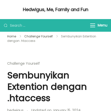
Skip
Hedwigus, Me, Family and Fun
to
Regular Me
content
Looking
Menu
for
Home
Challenge Yourself
Sembunyikan Extention
Something?
dengan .htaccess
Challenge Yourself
Sembunyikan
Extention dengan
.htaccess
hedwigus
Updated on
January 15, 2024