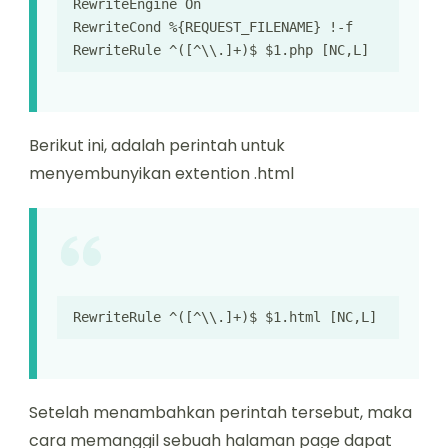
RewriteEngine On

RewriteCond %{REQUEST_FILENAME} !-f

RewriteRule ^([^\\.]+)$ $1.php [NC,L]
Berikut ini, adalah perintah untuk
menyembunyikan extention .html
RewriteRule ^([^\\.]+)$ $1.html [NC,L]
Setelah menambahkan perintah tersebut, maka
cara memanggil sebuah halaman page dapat