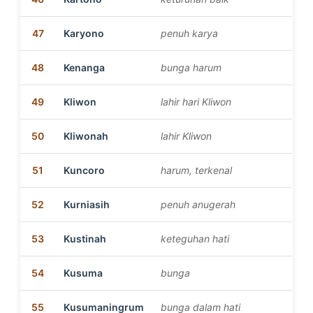
47
Karyono
penuh karya
48
Kenanga
bunga harum
49
Kliwon
lahir hari Kliwon
50
Kliwonah
lahir Kliwon
51
Kuncoro
harum, terkenal
52
Kurniasih
penuh anugerah
53
Kustinah
keteguhan hati
54
Kusuma
bunga
55
Kusumaningrum
bunga dalam hati