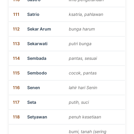
111
Satrio
ksatria, pahlawan
112
Sekar Arum
bunga harum
113
Sekarwati
putri bunga
114
Sembada
pantas, sesuai
115
Sembodo
cocok, pantas
116
Senen
lahir hari Senin
117
Seta
putih, suci
118
Setyawan
penuh kesetiaan
bumi, tanah (sering