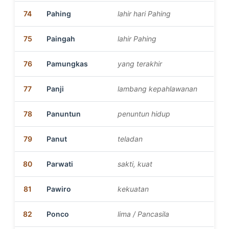
74
Pahing
lahir hari Pahing
75
Paingah
lahir Pahing
76
Pamungkas
yang terakhir
77
Panji
lambang kepahlawanan
78
Panuntun
penuntun hidup
79
Panut
teladan
80
Parwati
sakti, kuat
81
Pawiro
kekuatan
82
Ponco
lima / Pancasila