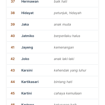
37
Hermawan
baik hati
38
Hidayat
petunjuk, hidayah
39
Jaka
anak muda
40
Jatmiko
berperilaku halus
41
Jayeng
kemenangan
42
Joko
anak laki-laki
43
Karsini
kehendak yang luhur
44
Kartikasari
bintang hati
45
Kartini
cahaya kemuliaan
46
Kartono
keturunan baik