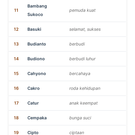
Bambang
11
pemuda kuat
Sukoco
12
Basuki
selamat, sukses
13
Budianto
berbudi
14
Budiono
berbudi luhur
15
Cahyono
bercahaya
16
Cakro
roda kehidupan
17
Catur
anak keempat
18
Cempaka
bunga suci
19
Cipto
ciptaan