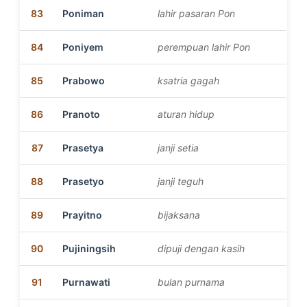
83
Poniman
lahir pasaran Pon
84
Poniyem
perempuan lahir Pon
85
Prabowo
ksatria gagah
86
Pranoto
aturan hidup
87
Prasetya
janji setia
88
Prasetyo
janji teguh
89
Prayitno
bijaksana
90
Pujiningsih
dipuji dengan kasih
91
Purnawati
bulan purnama