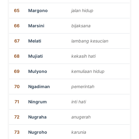
65
Margono
jalan hidup
66
Marsini
bijaksana
67
Melati
lambang kesucian
68
Mujiati
kekasih hati
69
Mulyono
kemuliaan hidup
70
Ngadiman
pemerintah
71
Ningrum
inti hati
72
Nugraha
anugerah
73
Nugroho
karunia