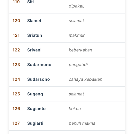
119
Siti
dipakai)
120
Slamet
selamat
121
Sriatun
makmur
122
Sriyani
keberkahan
123
Sudarmono
pengabdi
124
Sudarsono
cahaya kebaikan
125
Sugeng
selamat
126
Sugianto
kokoh
127
Sugiarti
penuh makna