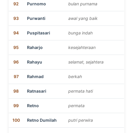
92
Purnomo
bulan purnama
93
Purwanti
awal yang baik
94
Puspitasari
bunga indah
95
Raharjo
kesejahteraan
96
Rahayu
selamat, sejahtera
97
Rahmad
berkah
98
Ratnasari
permata hati
99
Retno
permata
100
Retno Dumilah
putri perwira