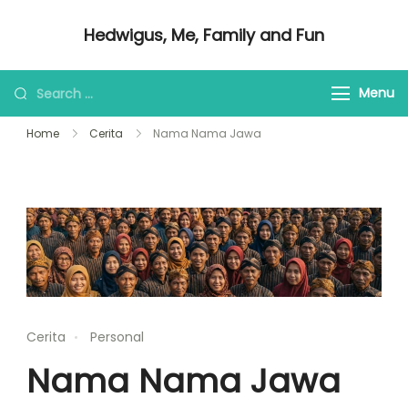
Skip
Hedwigus, Me, Family and Fun
to
Regular Me
content
Looking
Menu
for
Home
Cerita
Nama Nama Jawa
Something?
Cerita
Personal
Nama Nama Jawa