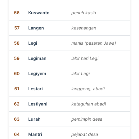
56
Kuswanto
penuh kasih
57
Langen
kesenangan
58
Legi
manis (pasaran Jawa)
59
Legiman
lahir hari Legi
60
Legiyem
lahir Legi
61
Lestari
langgeng, abadi
62
Lestiyani
keteguhan abadi
63
Lurah
pemimpin desa
64
Mantri
pejabat desa