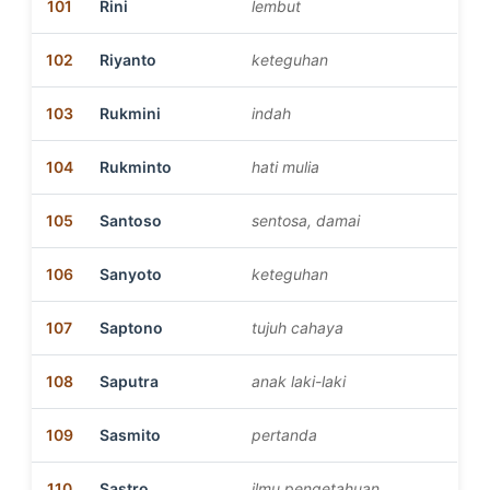
101
Rini
lembut
102
Riyanto
keteguhan
103
Rukmini
indah
104
Rukminto
hati mulia
105
Santoso
sentosa, damai
106
Sanyoto
keteguhan
107
Saptono
tujuh cahaya
108
Saputra
anak laki-laki
109
Sasmito
pertanda
110
Sastro
ilmu pengetahuan