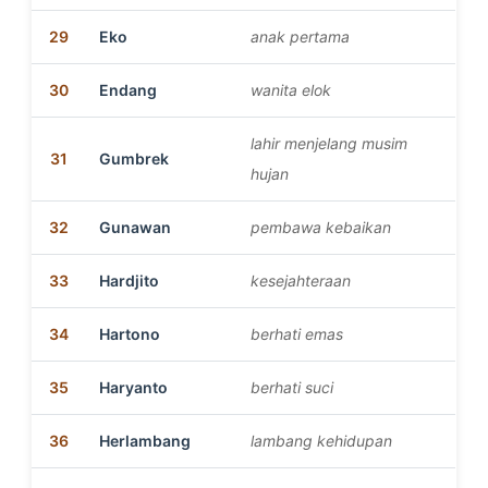
29
Eko
anak pertama
30
Endang
wanita elok
lahir menjelang musim
31
Gumbrek
hujan
32
Gunawan
pembawa kebaikan
33
Hardjito
kesejahteraan
34
Hartono
berhati emas
35
Haryanto
berhati suci
36
Herlambang
lambang kehidupan