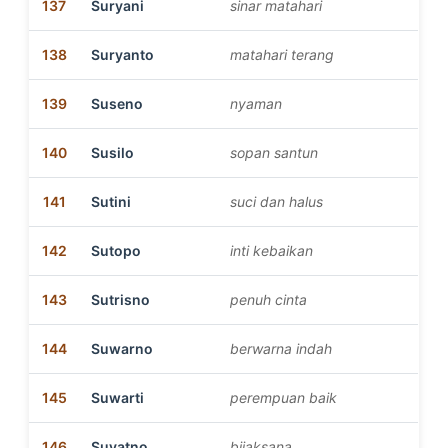
137
Suryani
sinar matahari
138
Suryanto
matahari terang
139
Suseno
nyaman
140
Susilo
sopan santun
141
Sutini
suci dan halus
142
Sutopo
inti kebaikan
143
Sutrisno
penuh cinta
144
Suwarno
berwarna indah
145
Suwarti
perempuan baik
146
Suyatno
bijaksana