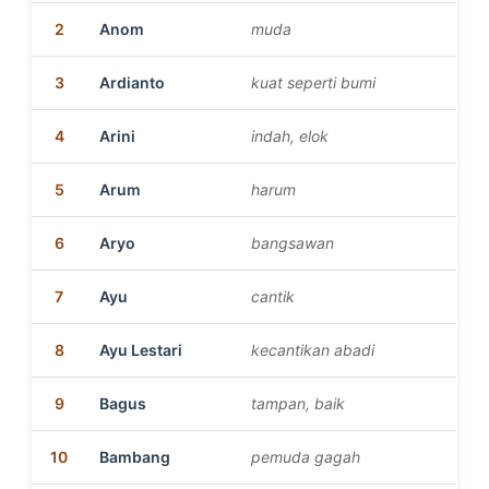
2
Anom
muda
3
Ardianto
kuat seperti bumi
4
Arini
indah, elok
5
Arum
harum
6
Aryo
bangsawan
7
Ayu
cantik
8
Ayu Lestari
kecantikan abadi
9
Bagus
tampan, baik
10
Bambang
pemuda gagah