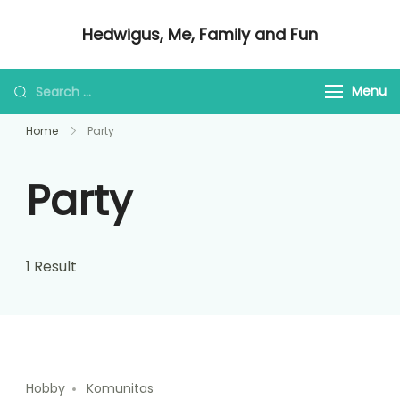
Skip
Hedwigus, Me, Family and Fun
to
Regular Me
content
Looking
Menu
for
Home
Party
Something?
Party
1 Result
Hobby
Komunitas