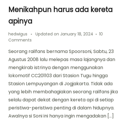
Menikahpun harus ada kereta
apinya
hedwigus
Updated on
January 18, 2024
10
on
Comments
Menikahpun
Seorang railfans bernama Spoorsoni, Sabtu, 23
harus
ada
Agustus 2008 lalu melepas masa lajangnya dan
kereta
mengkirab istrinya dengan menggunakan
apinya
lokomotif CC201103 dari Stasion Tugu hingga
Stasion Lempuyangan di Jogjakarta. Tidak ada
yang lebih membahagiakan seorang railfans jika
selalu dapat dekat dengan kereta api di setiap
peristiwa-peristiwa penting di dalam hidupnya.
Awalnya si Soni ini hanya ingin mengadakan […]