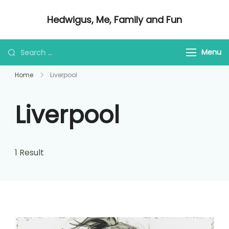
Skip
Hedwigus, Me, Family and Fun
to
Regular Me
content
Looking
Menu
for
Home
Liverpool
Something?
Liverpool
1 Result