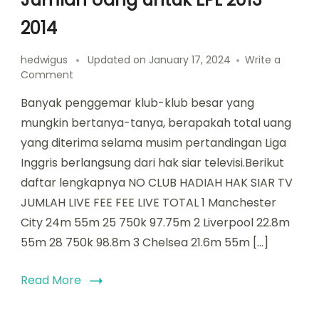
2014
hedwigus
Updated on
January 17, 2024
Write a
on
Comment
Jumlah
Banyak penggemar klub-klub besar yang
Uang
untuk
mungkin bertanya-tanya, berapakah total uang
EPL
yang diterima selama musim pertandingan Liga
2013-
Inggris berlangsung dari hak siar televisi.Berikut
2014
daftar lengkapnya NO CLUB HADIAH HAK SIAR TV
JUMLAH LIVE FEE FEE LIVE TOTAL 1 Manchester
City 24m 55m 25 750k 97.75m 2 Liverpool 22.8m
55m 28 750k 98.8m 3 Chelsea 21.6m 55m […]
Read More